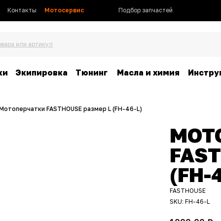
Контакты
Мотосервис
Подбор запчастей
овара или артикул
ки
Экипировка
Тюнинг
Масла и химия
Инстру
Мотоперчатки FASTHOUSE размер L (FH-46-L)
МОТ
FAST
(FH-
FASTHOUSE
SKU:
FH-46-L