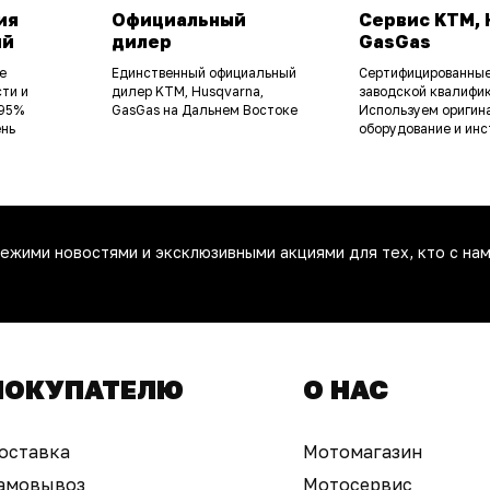
ия
Официальный
Сервис KTM, 
ий
дилер
GasGas
е
Единственный официальный
Сертифицированные
ти и
дилер KTM, Husqvarna,
заводской квалифик
 95%
GasGas на Дальнем Востоке
Используем оригин
ень
оборудование и инс
ежими новостями и эксклюзивными акциями для тех, кто с нам
ПОКУПАТЕЛЮ
О НАС
оставка
Мотомагазин
амовывоз
Мотосервис