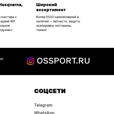
Husqvarna,
Широкий
ассортимент
 мастера с
Более 5000 наименований в
ацией WP.
наличии — запчасти, защита,
альное
экипировка, мотошины,
трумент.
тюнинг.
OSSPORT.RU
и!
СОЦСЕТИ
Telegram
WhatsApp