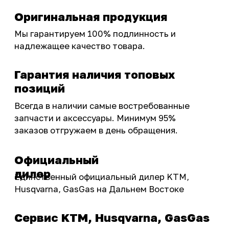
Интернет-магазин с реальными
фотографиями, свежими новостями и
эксклюзивными акциями для тех, кто с нами!
Следите за обновлениями в нашем профиле:
OSSPORT.RU
КАТАЛОГ
Новинки
Запчасти
Защита мотоцикла
Шины и диски
Экипировка и одежда
Масла и химия
Тюнинг
Инструмент и оборудование
Подобрать запчасти