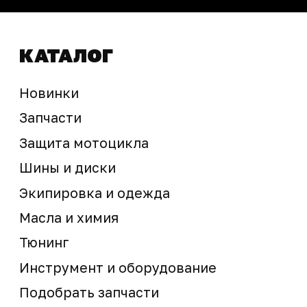
Контакты
запчасти шины экипировка
Сервис
+7 (995) 281-25-71
Магазин
+7 (908) 448-07-59
г. Владивосток
ул. Адмирала Горшкова, 60Б ст2
sale@ossport.ru