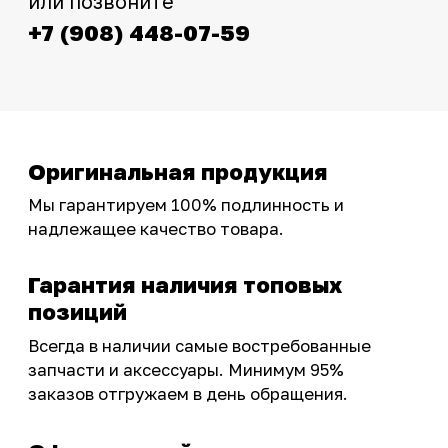
фотографиями, свежими новостями и
эксклюзивными акциями для тех, кто с нами!
Следите за обновлениями в нашем профиле:
OSSPORT.RU
КАТАЛОГ
Новинки
Запчасти
Защита мотоцикла
Шины и диски
Экипировка и одежда
Масла и химия
Тюнинг
Инструмент и оборудование
Подобрать запчасти
Бренды