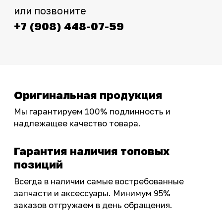
Интернет-магазин с реальными
фотографиями, свежими новостями и
эксклюзивными акциями для тех, кто с нами!
Следите за обновлениями в нашем профиле:
OSSPORT.RU
КАТАЛОГ
Новинки
Запчасти
Защита мотоцикла
Шины и диски
Экипировка и одежда
Масла и химия
Тюнинг
Инструмент и оборудование
Подобрать запчасти
Бренды