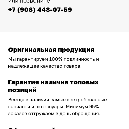
фотографиями, свежими новостями и
эксклюзивными акциями для тех, кто с нами!
Следите за обновлениями в нашем профиле:
OSSPORT.RU
КАТАЛОГ
Новинки
Запчасти
Защита мотоцикла
Шины и диски
Экипировка и одежда
Масла и химия
Тюнинг
Инструмент и оборудование
Подобрать запчасти
Бренды