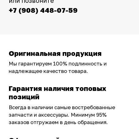
фотографиями, свежими новостями и
эксклюзивными акциями для тех, кто с нами!
Следите за обновлениями в нашем профиле:
OSSPORT.RU
КАТАЛОГ
Новинки
Запчасти
Защита мотоцикла
Шины и диски
Экипировка и одежда
Масла и химия
Тюнинг
Инструмент и оборудование
Подобрать запчасти
Бренды