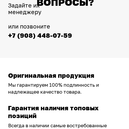
Интернет-магазин с реальными
фотографиями, свежими новостями и
эксклюзивными акциями для тех, кто с нами!
Следите за обновлениями в нашем профиле:
OSSPORT.RU
КАТАЛОГ
Новинки
Запчасти
Защита мотоцикла
Шины и диски
Экипировка и одежда
Масла и химия
Тюнинг
Инструмент и оборудование