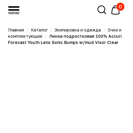
0
меню
меню
Главная
/
Каталог
/
Экипировка и одежда
/
Очки и
комплектующие
/
Линза подростковая 100% Accuri
Forecast Youth Lens Sonic Bumps w/mud Visor Clear