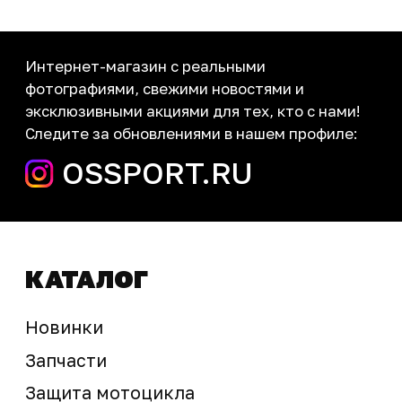
Новости
Контакты
запчасти шины экипировка
Сервис
+7 (995) 281-25-71
Магазин
+7 (908) 448-07-59
г. Владивосток
ул. Адмирала Горшкова, 60Б ст2
sale@ossport.ru