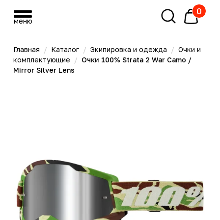
0
меню
меню
Главная
/
Каталог
/
Экипировка и одежда
/
Очки и
комплектующие
/
Очки 100% Strata 2 War Camo /
Mirror Silver Lens