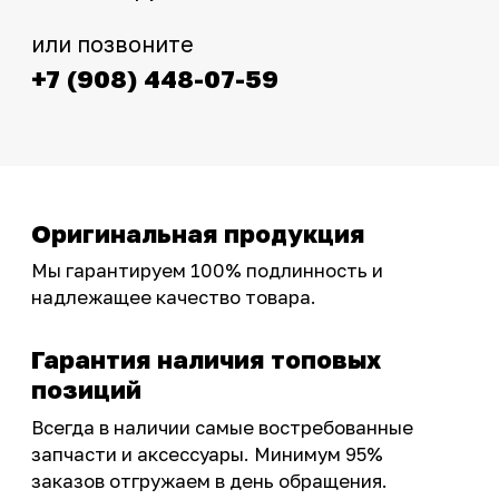
Интернет-магазин с реальными
фотографиями, свежими новостями и
эксклюзивными акциями для тех, кто с нами!
Следите за обновлениями в нашем профиле:
OSSPORT.RU
КАТАЛОГ
Новинки
Запчасти
Защита мотоцикла
Шины и диски
Экипировка и одежда
Масла и химия
Тюнинг
Инструмент и оборудование
Подобрать запчасти