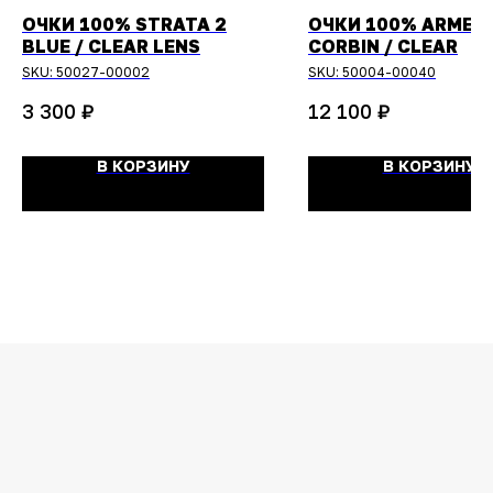
ОЧКИ 100% STRATA 2
ОЧКИ 100% ARMEG
BLUE / CLEAR LENS
CORBIN / CLEAR
SKU:
50027-00002
SKU:
50004-00040
₽
₽
3 300
12 100
В КОРЗИНУ
В КОРЗИНУ
ОСТАЛИСЬ
ВОПРОСЫ?
Задайте их
менеджеру
или позвоните
+7 (908) 448-07-59
Оригинальная продукция
Мы гарантируем 100% подлинность и
надлежащее качество товара.