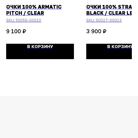
ОЧКИ 100% ARMATIC
ОЧКИ 100% STRATA
PITCH / CLEAR
BLACK / CLEAR LEN
SKU:
50059-00010
SKU:
50027-00013
₽
₽
9 100
3 900
В КОРЗИНУ
В КОРЗИНУ
ОСТАЛИСЬ
ВОПРОСЫ?
Задайте их
менеджеру
или позвоните
+7 (908) 448-07-59
Оригинальная продукция
Мы гарантируем 100% подлинность и
надлежащее качество товара.