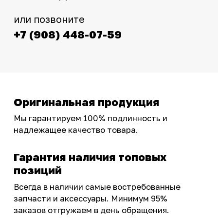
Интернет-магазин с реальными
фотографиями, свежими новостями и
эксклюзивными акциями для тех, кто с нами!
Следите за обновлениями в нашем профиле:
OSSPORT.RU
КАТАЛОГ
Новинки
Запчасти
Защита мотоцикла
Шины и диски
Экипировка и одежда
Масла и химия
Тюнинг
Инструмент и оборудование
Подобрать запчасти