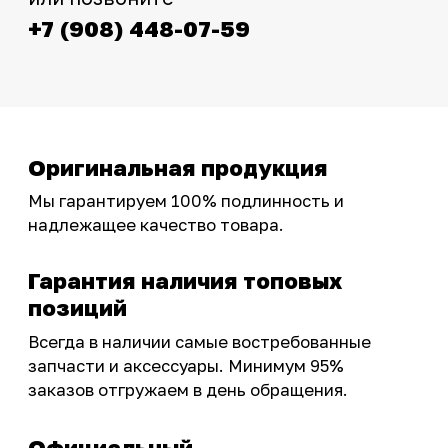
фотографиями, свежими новостями и
эксклюзивными акциями для тех, кто с нами!
Следите за обновлениями в нашем профиле:
OSSPORT.RU
КАТАЛОГ
Новинки
Запчасти
Защита мотоцикла
Шины и диски
Экипировка и одежда
Масла и химия
Тюнинг
Инструмент и оборудование
Подобрать запчасти
Бренды