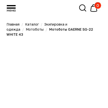
0
меню
меню
Главная
/
Каталог
/
Экипировка и
одежда
/
Мотоботы
/
Мотоботы GAERNE SG-22
WHITE 43