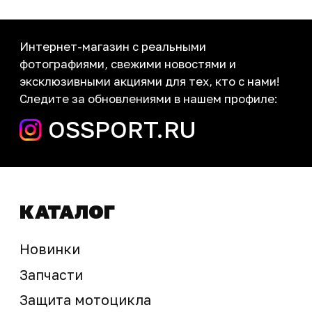
Новости
Контакты
запчасти шины экипировка
Сервис
+7 (995) 281-25-71
Магазин
+7 (908) 448-07-59
г. Владивосток
ул. Адмирала Горшкова, 60Б ст2
sale@ossport.ru