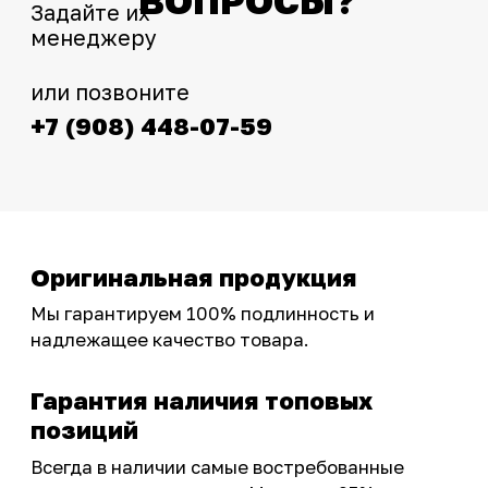
Интернет-магазин с реальными
фотографиями, свежими новостями и
эксклюзивными акциями для тех, кто с нами!
Следите за обновлениями в нашем профиле:
OSSPORT.RU
КАТАЛОГ
Новинки
Запчасти
Защита мотоцикла
Шины и диски
Экипировка и одежда
Масла и химия
Тюнинг
Инструмент и оборудование