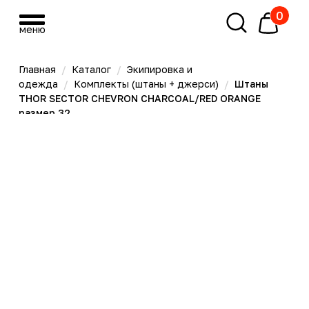
0
меню
меню
Главная
/
Каталог
/
Экипировка и
одежда
/
Комплекты (штаны + джерси)
/
Штаны
THOR SECTOR CHEVRON CHARCOAL/RED ORANGE
размер 32