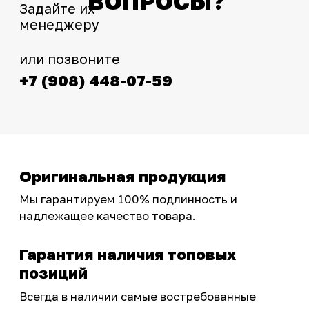
Интернет-магазин с реальными
фотографиями, свежими новостями и
эксклюзивными акциями для тех, кто с нами!
Следите за обновлениями в нашем профиле:
OSSPORT.RU
КАТАЛОГ
Новинки
Запчасти
Защита мотоцикла
Шины и диски
Экипировка и одежда
Масла и химия
Тюнинг
Инструмент и оборудование