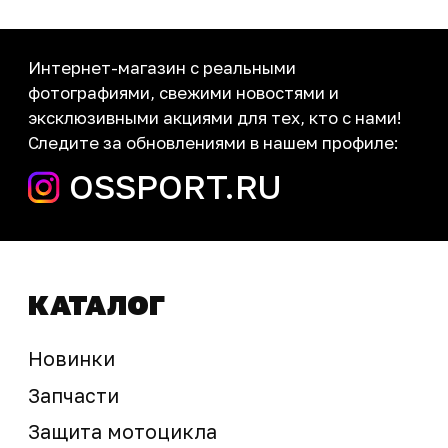
Новости
Контакты
запчасти шины экипировка
Сервис
+7 (995) 281-25-71
Магазин
+7 (908) 448-07-59
г. Владивосток
ул. Адмирала Горшкова, 60Б ст2
sale@ossport.ru