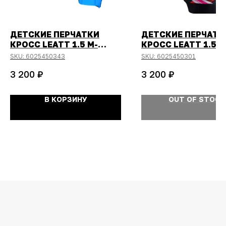
ДЕТСКИЕ ПЕРЧАТКИ
ДЕТСКИЕ ПЕРЧАТК
КРОСС LEATT 1.5 M-
КРОСС LEATT 1.5 X
EU6.5-US7.5 PITBOARD
EU5-US6 CARNIVAL
SKU:
6025450343
SKU:
6025450301
ROYAL
₽
₽
3 200
3 200
В КОРЗИНУ
OUT OF STOCK
ОСТАЛИСЬ
ВОПРОСЫ?
Задайте их
менеджеру
или позвоните
+7 (908) 448-07-59
Оригинальная продукция