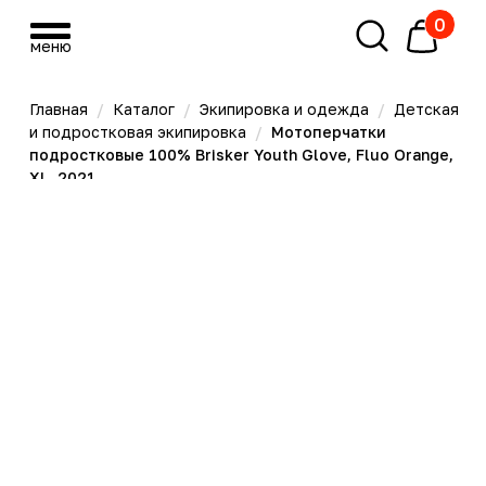
0
меню
меню
Главная
/
Каталог
/
Экипировка и одежда
/
Детская
и подростковая экипировка
/
Мотоперчатки
подростковые 100% Brisker Youth Glove, Fluo Orange,
XL, 2021