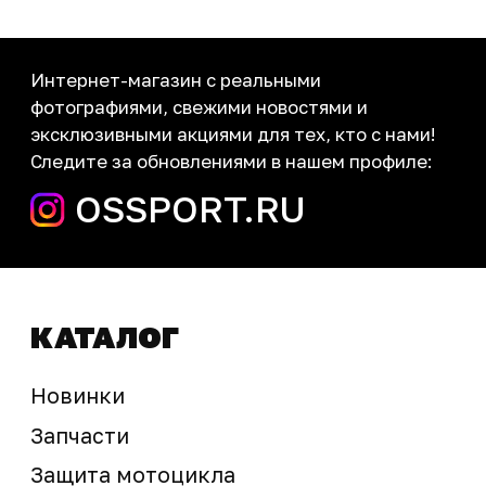
Новости
Контакты
запчасти шины экипировка
Сервис
+7 (995) 281-25-71
Магазин
+7 (908) 448-07-59
г. Владивосток
ул. Адмирала Горшкова, 60Б ст2
sale@ossport.ru