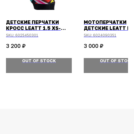
ДЕТСКИЕ ПЕРЧАТКИ
МОТОПЕРЧАТКИ
КРОСС LEATT 1.5 XS-
ДЕТСКИЕ LEATT M
EU5-US6 CARNIVAL
1.5 MINI GLOVE RED
SKU:
6025450301
SKU:
6024090351
₽
₽
3 200
3 000
OUT OF STOCK
OUT OF STOCK
ОСТАЛИСЬ
ВОПРОСЫ?
Задайте их
менеджеру
или позвоните
+7 (908) 448-07-59
Оригинальная продукция