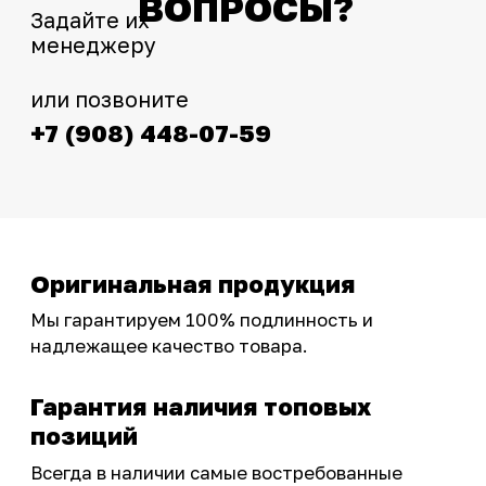
Интернет-магазин с реальными
фотографиями, свежими новостями и
эксклюзивными акциями для тех, кто с нами!
Следите за обновлениями в нашем профиле:
OSSPORT.RU
КАТАЛОГ
Новинки
Запчасти
Защита мотоцикла
Шины и диски
Экипировка и одежда
Масла и химия
Тюнинг
Инструмент и оборудование