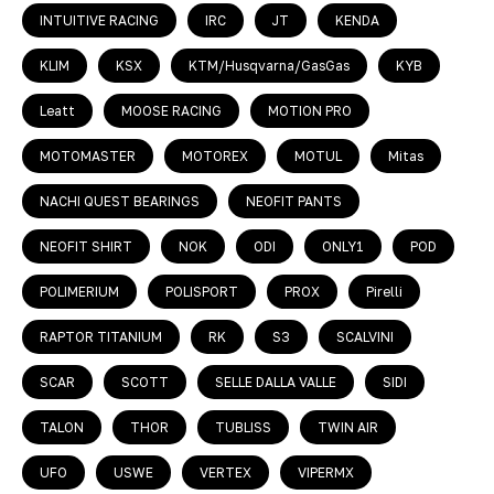
INTUITIVE RACING
IRC
JT
KENDA
KLIM
KSX
KTM/Husqvarna/GasGas
KYB
Leatt
MOOSE RACING
MOTION PRO
MOTOMASTER
MOTOREX
MOTUL
Mitas
NACHI QUEST BEARINGS
NEOFIT PANTS
NEOFIT SHIRT
NOK
ODI
ONLY1
POD
POLIMERIUM
POLISPORT
PROX
Pirelli
RAPTOR TITANIUM
RK
S3
SCALVINI
SCAR
SCOTT
SELLE DALLA VALLE
SIDI
TALON
THOR
TUBLISS
TWIN AIR
UFO
USWE
VERTEX
VIPERMX