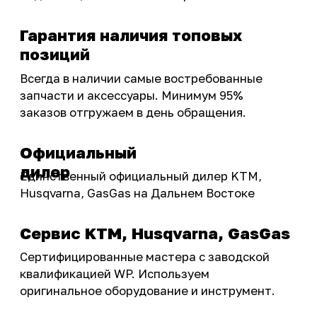
тюнинг.
Интернет-магазин с реальными
фотографиями, свежими новостями и
эксклюзивными акциями для тех, кто с нами!
Следите за обновлениями в нашем профиле:
OSSPORT.RU
КАТАЛОГ
Новинки
Запчасти
Защита мотоцикла
Шины и диски
Экипировка и одежда
Масла и химия
Тюнинг