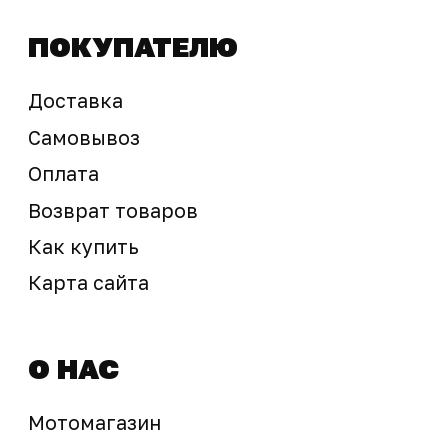
sale@ossport.ru
Предложение не является публичной офертой
Окончательная стоимость с учетом бонусов и
скидок, а также наличие товара
подтверждается продавцом перед оплатой
товара.
Политика обработки персональных данных
© 2025 ООО «Абарт-ДВ». Все права защищены