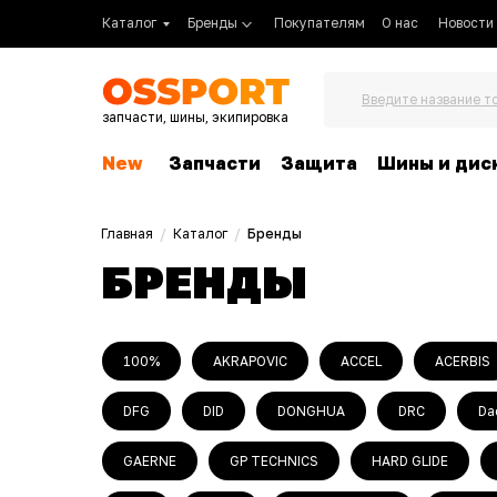
Каталог
Бренды
Покупателям
О нас
Новости
Введите название т
запчасти, шины, экипировка
New
Запчасти
Защита
Шины и дис
Главная
/
Каталог
/
Бренды
БРЕНДЫ
100%
AKRAPOVIC
ACCEL
ACERBIS
DFG
DID
DONGHUA
DRC
Da
GAERNE
GP TECHNICS
HARD GLIDE