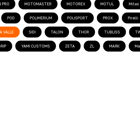
 PRO
MOTOMASTER
MOTOREX
MOTUL
Mitas
POD
POLIMERIUM
POLISPORT
PROX
Pirelli
A VALLE
SIDI
TALON
THOR
TUBLISS
TW
RIP
YAMI CUSTOMS
ZETA
ZL
МАЯК
Ma