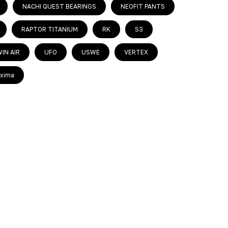
NACHI QUEST BEARINGS
NEOFIT PANTS
RAPTOR TITANIUM
RK
S3
IN AIR
UFO
USWE
VERTEX
xima