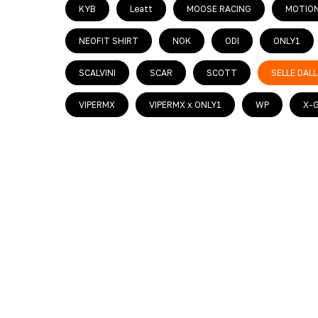
KYB
Leatt
MOOSE RACING
MOTION
NEOFIT SHIRT
NOK
ODI
ONLY1
SCALVINI
SCAR
SCOTT
SELLE DALL
VIPERMX
VIPERMX x ONLY1
WP
X-G