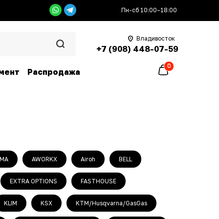
Пн-сб 10:00–18:00
Владивосток
+7 (908) 448-07-59
0
мент
Распродажа
MA
AWORKX
Airoh
BELL
EXTRA OPTIONS
FASTHOUSE
KLIM
KSX
KTM/Husqvarna/GasGas