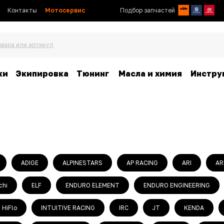
Контакты
Мотосервис
Подбор запчастей
овара или артикул
ки
Экипировка
Тюнинг
Масла и химия
Инстру
ADIGE
ALPINESTARS
AP RACING
ARI
AR
chi
ELF
ENDURO ELEMENT
ENDURO ENGINEERING
HiFlo
INTUITIVE RACING
IRC
JT
KENDA