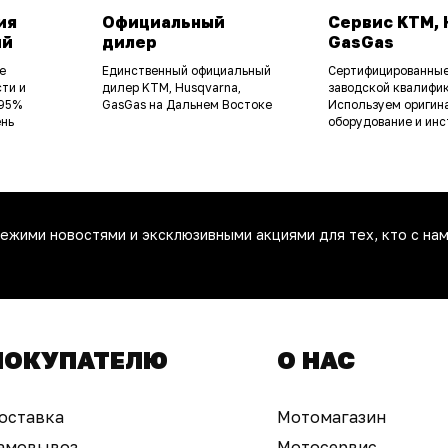
ия
Официальный
Сервис KTM, 
ий
дилер
GasGas
е
Единственный официальный
Сертифицированные
ти и
дилер KTM, Husqvarna,
заводской квалифик
 95%
GasGas на Дальнем Востоке
Используем оригин
ень
оборудование и инс
ежими новостями и эксклюзивными акциями для тех, кто с нам
ПОКУПАТЕЛЮ
О НАС
оставка
Мотомагазин
амовывоз
Мотосервис