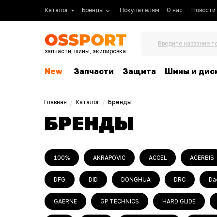
Каталог
Бренды
Покупателям
О нас
Новости
Введите название т
запчасти, шины, экипировка
New
Запчасти
Защита
Шины и дис
Главная
/
Каталог
/
Бренды
БРЕНДЫ
100%
AKRAPOVIC
ACCEL
ACERBIS
DFG
DID
DONGHUA
DRC
Da
GAERNE
GP TECHNICS
HARD GLIDE