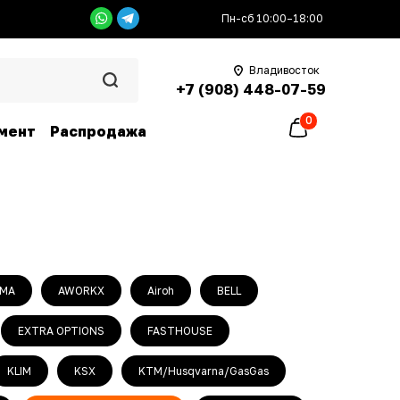
Пн-сб 10:00–18:00
Владивосток
+7 (908) 448-07-59
0
мент
Распродажа
MA
AWORKX
Airoh
BELL
EXTRA OPTIONS
FASTHOUSE
KLIM
KSX
KTM/Husqvarna/GasGas