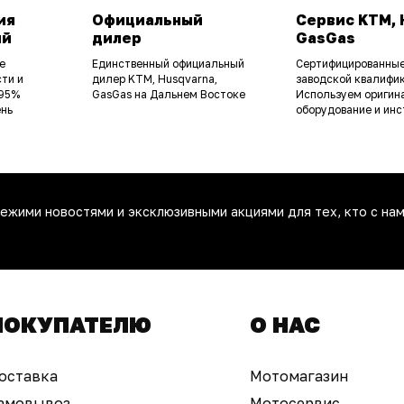
ия
Официальный
Сервис KTM, 
ий
дилер
GasGas
е
Единственный официальный
Сертифицированные
ти и
дилер KTM, Husqvarna,
заводской квалифик
 95%
GasGas на Дальнем Востоке
Используем оригин
ень
оборудование и инс
ежими новостями и эксклюзивными акциями для тех, кто с нам
ПОКУПАТЕЛЮ
О НАС
оставка
Мотомагазин
амовывоз
Мотосервис