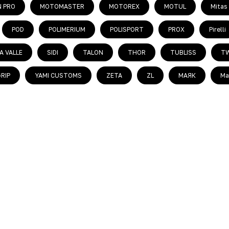
 PRO
MOTOMASTER
MOTOREX
MOTUL
Mitas
POD
POLIMERIUM
POLISPORT
PROX
Pirelli
A VALLE
SIDI
TALON
THOR
TUBLISS
TW
RIP
YAMI CUSTOMS
ZETA
ZL
МАЯК
Ma