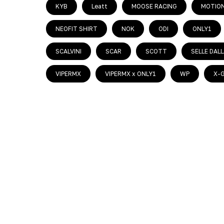
KYB
Leatt
MOOSE RACING
MOTION
NEOFIT SHIRT
NOK
ODI
ONLY1
SCALVINI
SCAR
SCOTT
SELLE DALL
VIPERMX
VIPERMX x ONLY1
WP
X-G