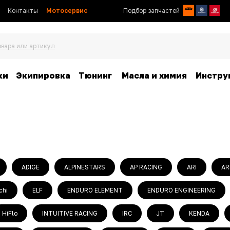
Контакты
Мотосервис
Подбор запчастей
овара или артикул
ки
Экипировка
Тюнинг
Масла и химия
Инстру
ADIGE
ALPINESTARS
AP RACING
ARI
AR
chi
ELF
ENDURO ELEMENT
ENDURO ENGINEERING
HiFlo
INTUITIVE RACING
IRC
JT
KENDA