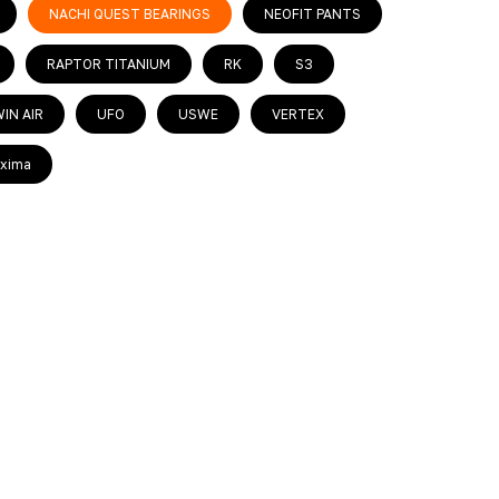
NACHI QUEST BEARINGS
NEOFIT PANTS
RAPTOR TITANIUM
RK
S3
IN AIR
UFO
USWE
VERTEX
xima