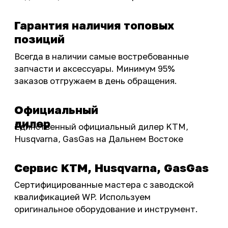
тюнинг.
Интернет-магазин с реальными
фотографиями, свежими новостями и
эксклюзивными акциями для тех, кто с нами!
Следите за обновлениями в нашем профиле:
OSSPORT.RU
КАТАЛОГ
Новинки
Запчасти
Защита мотоцикла
Шины и диски
Экипировка и одежда
Масла и химия
Тюнинг