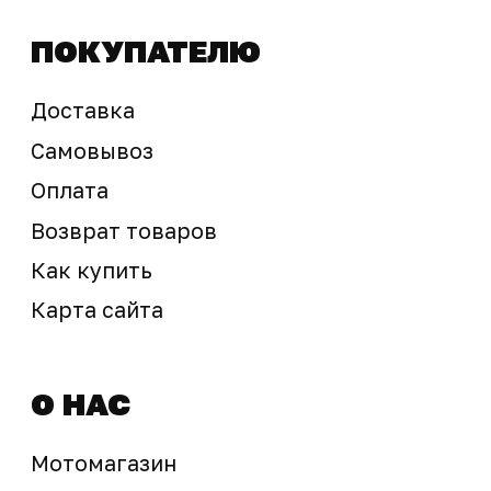
sale@ossport.ru
Предложение не является публичной офертой
Окончательная стоимость с учетом бонусов и
скидок, а также наличие товара
подтверждается продавцом перед оплатой
товара.
Политика обработки персональных данных
© 2025 ООО «Абарт-ДВ». Все права защищены