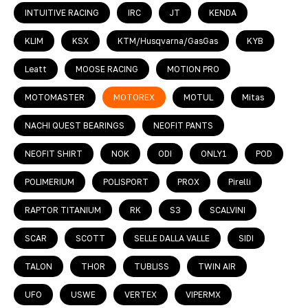
INTUITIVE RACING
IRC
JT
KENDA
KLIM
KSX
KTM/Husqvarna/GasGas
KYB
Leatt
MOOSE RACING
MOTION PRO
MOTOMASTER
MOTOREX
MOTUL
Mitas
NACHI QUEST BEARINGS
NEOFIT PANTS
NEOFIT SHIRT
NOK
ODI
ONLY1
POD
POLIMERIUM
POLISPORT
PROX
Pirelli
RAPTOR TITANIUM
RK
S3
SCALVINI
SCAR
SCOTT
SELLE DALLA VALLE
SIDI
TALON
THOR
TUBLISS
TWIN AIR
UFO
USWE
VERTEX
VIPERMX