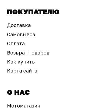
sale@ossport.ru
Предложение не является публичной офертой
Окончательная стоимость с учетом бонусов и
скидок, а также наличие товара
подтверждается продавцом перед оплатой
товара.
Политика обработки персональных данных
© 2025 ООО «Абарт-ДВ». Все права защищены