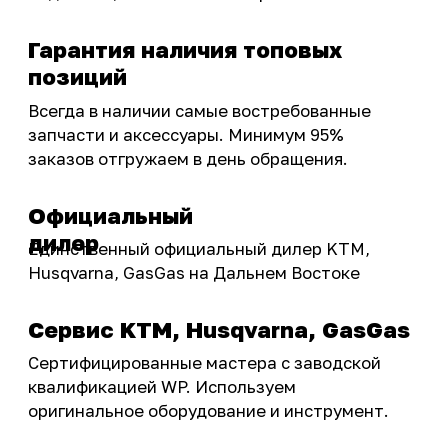
тюнинг.
Интернет-магазин с реальными
фотографиями, свежими новостями и
эксклюзивными акциями для тех, кто с нами!
Следите за обновлениями в нашем профиле:
OSSPORT.RU
КАТАЛОГ
Новинки
Запчасти
Защита мотоцикла
Шины и диски
Экипировка и одежда
Масла и химия
Тюнинг