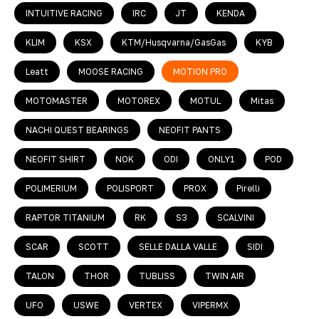
INTUITIVE RACING
IRC
JT
KENDA
KLIM
KSX
KTM/Husqvarna/GasGas
KYB
Leatt
MOOSE RACING
MOTION PRO
MOTOMASTER
MOTOREX
MOTUL
Mitas
NACHI QUEST BEARINGS
NEOFIT PANTS
NEOFIT SHIRT
NOK
ODI
ONLY1
POD
POLIMERIUM
POLISPORT
PROX
Pirelli
RAPTOR TITANIUM
RK
S3
SCALVINI
SCAR
SCOTT
SELLE DALLA VALLE
SIDI
TALON
THOR
TUBLISS
TWIN AIR
UFO
USWE
VERTEX
VIPERMX