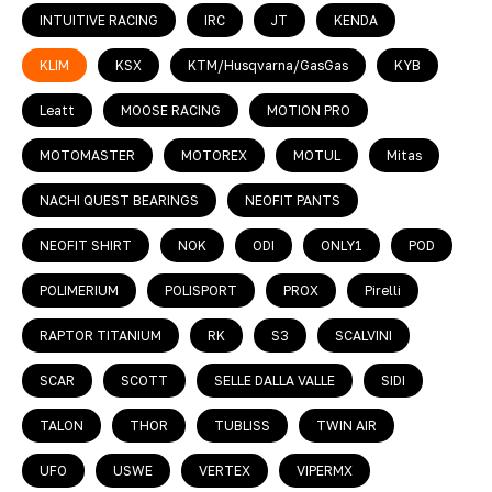
INTUITIVE RACING
IRC
JT
KENDA
KLIM
KSX
KTM/Husqvarna/GasGas
KYB
Leatt
MOOSE RACING
MOTION PRO
MOTOMASTER
MOTOREX
MOTUL
Mitas
NACHI QUEST BEARINGS
NEOFIT PANTS
NEOFIT SHIRT
NOK
ODI
ONLY1
POD
POLIMERIUM
POLISPORT
PROX
Pirelli
RAPTOR TITANIUM
RK
S3
SCALVINI
SCAR
SCOTT
SELLE DALLA VALLE
SIDI
TALON
THOR
TUBLISS
TWIN AIR
UFO
USWE
VERTEX
VIPERMX