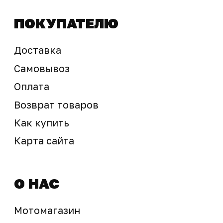
sale@ossport.ru
Предложение не является публичной офертой
Окончательная стоимость с учетом бонусов и
скидок, а также наличие товара
подтверждается продавцом перед оплатой
товара.
Политика обработки персональных данных
© 2025 ООО «Абарт-ДВ». Все права защищены