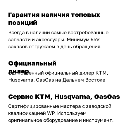
тюнинг.
Интернет-магазин с реальными
фотографиями, свежими новостями и
эксклюзивными акциями для тех, кто с нами!
Следите за обновлениями в нашем профиле:
OSSPORT.RU
КАТАЛОГ
Новинки
Запчасти
Защита мотоцикла
Шины и диски
Экипировка и одежда
Масла и химия
Тюнинг